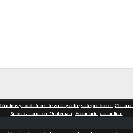
Términos y condiciones de venta y entrega de productos ¡Clic aquí
Se busca carnicero Guatemala
-
Formulario para aplicar