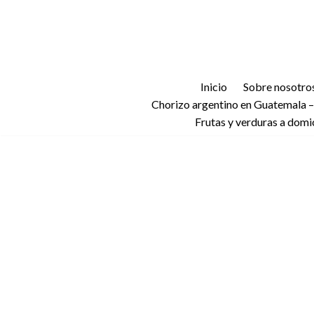
Saltar
al
contenido
Inicio
Sobre nosotro
Chorizo argentino en Guatemala –
Frutas y verduras a domi