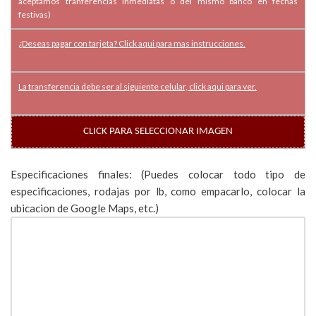
aceptamos tranferencias inmediatas o del mismo banco en fechas
festivas)
¿Deseas pagar con tarjeta? Click aqui para mas instrucciones.
La transferencia debe ser al siguiente celular, click aqui para ver.
CLICK PARA SELECCIONAR IMAGEN
Especificaciones finales: (Puedes colocar todo tipo de
especificaciones, rodajas por lb, como empacarlo, colocar la
ubicacion de Google Maps, etc.)