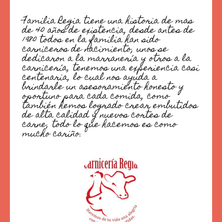
Familia Regia tiene una historia de mas
de 40 años de existencia, desde antes de
1980 todos en la familia han sido
carniceros de nacimiento, unos se
dedicaron a la marranería y otros a la
carnicería, tenemos una experiencia casi
centenaria, lo cual nos ayuda a
brindarle un asesoramiento honesto y
oportuno para cada comida, como
también hemos logrado crear embutidos
de alta calidad y nuevos cortes de
carne, todo lo que hacemos es como
mucho cariño.