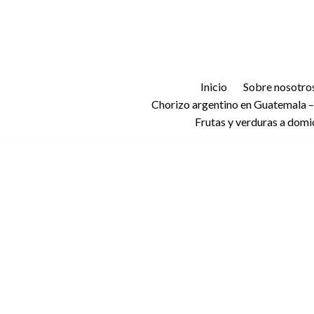
Saltar
al
contenido
Inicio
Sobre nosotro
Chorizo argentino en Guatemala –
Frutas y verduras a domi