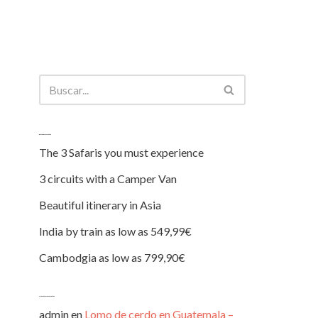
Entradas recientes
The 3 Safaris you must experience
3 circuits with a Camper Van
Beautiful itinerary in Asia
India by train as low as 549,99€
Cambodgia as low as 799,90€
Comentarios recientes
admin
en
Lomo de cerdo en Guatemala –