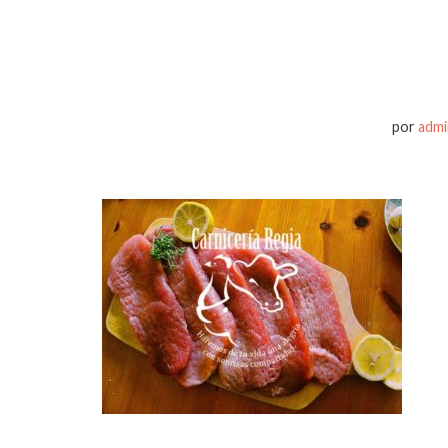
por
admi