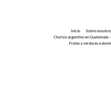
Saltar
al
contenido
Inicio
Sobre nosotro
Chorizo argentino en Guatemala –
Frutas y verduras a domi