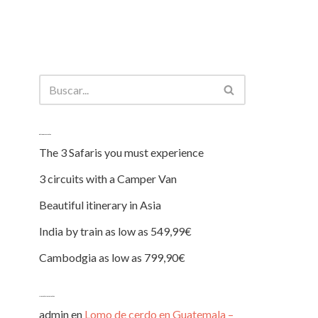
Entradas recientes
The 3 Safaris you must experience
3 circuits with a Camper Van
Beautiful itinerary in Asia
India by train as low as 549,99€
Cambodgia as low as 799,90€
Comentarios recientes
admin
en
Lomo de cerdo en Guatemala –