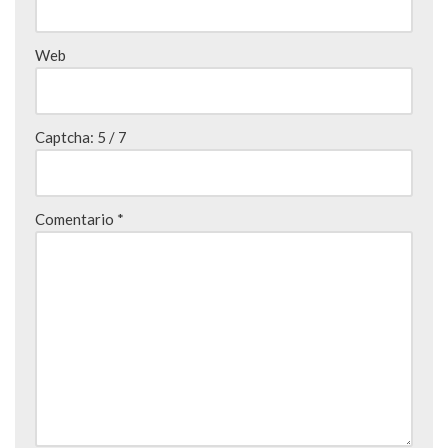
Web
Captcha:
5 / 7
Comentario
*