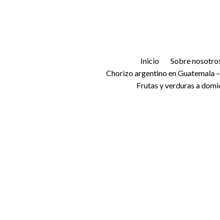
Saltar
al
contenido
Inicio
Sobre nosotro
Chorizo argentino en Guatemala –
Frutas y verduras a domi